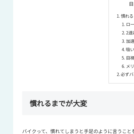
目
慣れる
ロ
2速
加
吸
目
メ
必ずバ
慣れるまでが大変
バイクって、慣れてしまうと手足のように言うこと