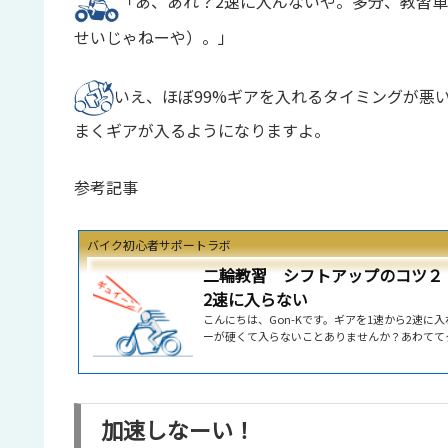
「あ、あれ？2速に入んないや。多分、教習
せいじゃねーや）。」
いえ、ほぼ99%ギアを入れるタイミングが悪
まくギアが入るようになりますよ。
参考記事
バイク初心者サポートラボ
二輪教習 シフトアップのコツ２
2速に入らない
こんにちは、Gon-Kです。ギアを1速から2速に
ーが硬くて入らないことありませんか？あわてて
ャガチャやると、転びそうになりますよね。多く
転数が低すぎることが原因です。1速で発進後、
エンジンの回転数を上げれば、ギアはすんなり2
2速に入らない二輪教習で地味〜に難関なのが、ギ
加速しなーい！
るという操作です。ギアが２速に入りにくかった
ったりというアレです。結構多くの人が直面するハ.