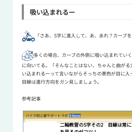
とそう感じちゃうかもしれませんね。早くギアを
吸い込まれるー
のお題は加速とギアの関係について。そう、1速
ね。例えば急制動で最高速度を40キロだすときもス.
「さあ、S字に進入して、あ、あれ？カーブ
多くの場合、カーブの外側に吸い込まれていく
に向いてる。「そんなことはない、ちゃんと曲がる方
い込まれるーって言いながらそっちの景色が目に入
目線は進行方向をガン見しましょう。
参考記事
バイク初心者サポートラボ
4 Shares
二輪教習のS字その2 目線は常に
を見るのがコツ！