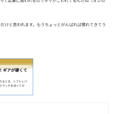
車って乱暴に扱われるのでギヤがこわれてるんだね（オレの
いだけと思われます。もうちょっとがんばれば慣れてきてう
！ギアが硬くて
入れるとき、シフトレバ
クラッチを切ってガチ
の場合、エンジンの回
速やかに加速して十分に
速に入りますよ。ギアが
アを1速から2速に入れ
り、まったく入らなか
..