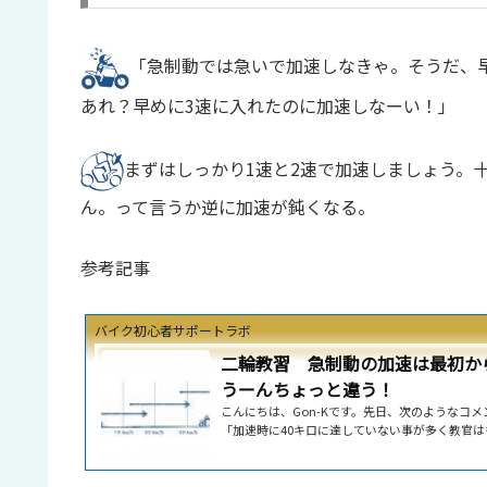
「急制動では急いで加速しなきゃ。そうだ、早
あれ？早めに3速に入れたのに加速しなーい！」
まずはしっかり1速と2速で加速しましょう。
ん。って言うか逆に加速が鈍くなる。
参考記事
バイク初心者サポートラボ
二輪教習 急制動の加速は最初か
うーんちょっと違う！
こんにちは、Gon-Kです。先日、次のようなコ
「加速時に40キロに達していない事が多く教官は
と指導を受けたのですがなぜ2速で加速するので
ほどスピードが出ると思っているので早くギアを
うのです・・・」うーん、なるほど。マニュアル