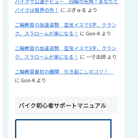
バイクで公道デビュー 四輪の死角！あなたと
バイクは視界の外！
に
ぶぎゅる
より
二輪教習の加速姿勢 空気イスでS字、クラン
ク、スラロームが楽になる！
に
Gon-K
より
二輪教習の加速姿勢 空気イスでS字、クラン
ク、スラロームが楽になる！
に
一寸法師
より
二輪教習最初の難関 引き起こしのコツ！
に
Gon-K
より
バイク初心者サポートマニュアル