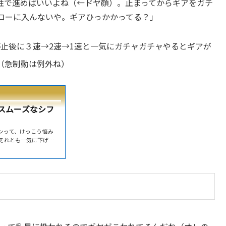
性で進めばいいよね（←ドヤ顔）。止まってからギアをガチ
ローに入んないや。ギアひっかかってる？」
止後に３速→2速→1速と一気にガチャガチャやるとギアが
（急制動は例外ね）
スムーズなシフ
ウンって、けっこう悩み
それとも一気に下げる
ーキが効きすぎてギク
トは順番に下げます。そ
たところで、素早くク
ます。これで、スムー
げる？れとも一気に下
...