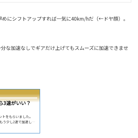
めにシフトアップすれば一気に40km/hだ（←ドヤ顔）。
十分な加速なしでギアだけ上げてもスムーズに加速できませ
ら3速がいい？
メントをもらいました。
もう少し2速で加速しろ
すか？僕はギアが上がる
3に上げた方がいいと思
の概念になじみがない