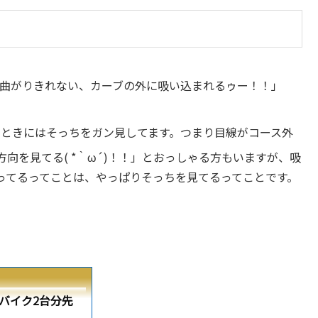
上げた方がいい？今日
とか2速とかのアレです
..
を曲がりきれない、カーブの外に吸い込まれるゥー！！」
ときにはそっちをガン見してます。つまり目線がコース外
向を見てる( *｀ω´)！！」とおっしゃる方もいますが、吸
ってるってことは、やっぱりそっちを見てるってことです。
バイク2台分先