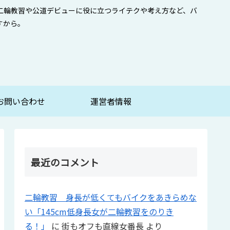
二輪教習や公道デビューに役に立つライテクや考え方など、バ
すから。
お問い合わせ
運営者情報
最近のコメント
二輪教習 身長が低くてもバイクをあきらめな
い「145cm低身長女が二輪教習をのりき
る！」
に
街もオフも直線女番長
より