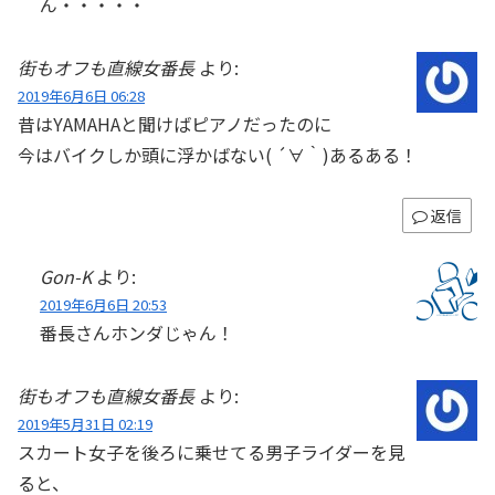
ん・・・・・
街もオフも直線女番長
より:
2019年6月6日 06:28
昔はYAMAHAと聞けばピアノだったのに
今はバイクしか頭に浮かばない( ´∀｀)あるある！
返信
Gon-K
より:
2019年6月6日 20:53
番長さんホンダじゃん！
街もオフも直線女番長
より:
2019年5月31日 02:19
スカート女子を後ろに乗せてる男子ライダーを見
ると、