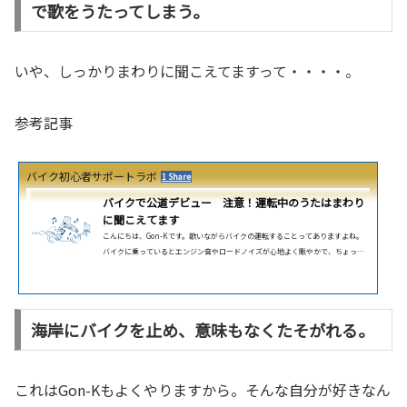
で歌をうたってしまう。
いや、しっかりまわりに聞こえてますって・・・・。
参考記事
バイク初心者サポートラボ
1 Share
バイクで公道デビュー 注意！運転中のうたはまわり
に聞こえてます
こんにちは、Gon-Kです。歌いながらバイクの運転することってありますよね。
バイクに乗っているとエンジン音やロードノイズが心地よく賑やかで、ちょっと
くらい大きな声で歌ってもあなたの声は周りにまぎれちゃう・・・・・と思った
ら大間違い、周りの人にはフツーに聞こえてます、・・・あなたのうた。あなた
の歌はまわりに聞こえている？エンジン音、風切り音、ロードノイズ、周囲の喧
騒、バイクに乗っていると、ヘルメット越しにいろんな音が聞こえてきますよ
海岸にバイクを止め、意味もなくたそがれる。
ね。タンデムしても後ろの人と会話するのが難しいくらい。バイクに乗って...
これはGon-Kもよくやりますから。そんな自分が好きなん