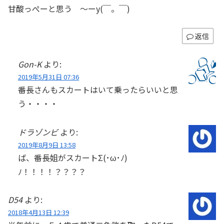
甘酸っぺーと思う 〜ーy(￣。￣)
返信
Gon-K
より:
2019年5月31日 07:36
番長さんもスカートはいて乗ったらいいと思
う・・・・
ドラゾンビ
より:
2019年8月9日 13:58
ば、番長姐がスカートΣ(･ω･ﾉ)
ﾉ！！！！？？？？
D54
より:
2018年4月13日 12:39