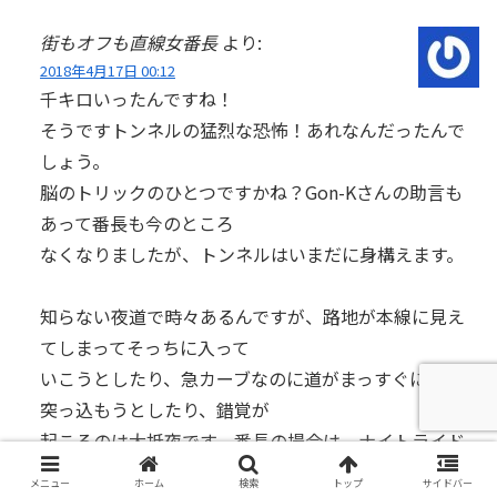
街もオフも直線女番長
より:
2018年4月17日 00:12
千キロいったんですね！
そうですトンネルの猛烈な恐怖！あれなんだったんで
しょう。
脳のトリックのひとつですかね？Gon-Kさんの助言も
あって番長も今のところ
なくなりましたが、トンネルはいまだに身構えます。
知らない夜道で時々あるんですが、路地が本線に見え
てしまってそっちに入って
いこうとしたり、急カーブなのに道がまっすぐに見えて
突っ込もうとしたり、錯覚が
起こるのは大抵夜です、番長の場合は。ナイトライド
は楽しいんですけれども。
メニュー
ホーム
検索
トップ
サイドバー