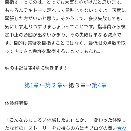
目指す」ってのは、とっても大事な心がけだと思います。
もちろんテキトーに走れって意味じゃないですよ。適度に
緊張した方がいいと思う。そのうえで、多少失敗しても、
気にせず走りつずけましょうってことです。指導員から検
定中止の合図が出ないかぎり、その失敗は単なる減点で
す。目的は完璧を目指すことではなく、最低限の点数を取
ってさっさと免許を取得することですもんね。
魂の手記は第4章に続きます！
第1章
←
第２章
←第３章→
第4章
体験談募集
「こんなおもしろい体験したよ」とか、「変わった体験し
たなどの」ストーリーをお持ちの方は当ブログの問い
合わ