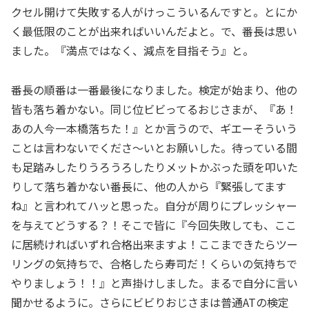
クセル開けて失敗する人がけっこういるんですと。とにか
く最低限のことが出来ればいいんだよと。で、番長は思い
ました。『満点ではなく、減点を目指そう』と。
番長の順番は一番最後になりました。検定が始まり、他の
皆も落ち着かない。同じ位ビビってるおじさまが、『あ！
あの人今一本橋落ちた！』とか言うので、ギエーそういう
ことは言わないでくださ～いとお願いした。待っている間
も足踏みしたりうろうろしたりメットかぶった頭を叩いた
りして落ち着かない番長に、他の人から『緊張してます
ね』と言われてハッと思った。自分が周りにプレッシャー
を与えてどうする？！そこで皆に『今回失敗しても、ここ
に居続ければいずれ合格出来ますよ！ここまできたらツー
リングの気持ちで、合格したら寿司だ！くらいの気持ちで
やりましょう！！』と声掛けしました。まるで自分に言い
聞かせるように。さらにビビりおじさまは普通ATの検定