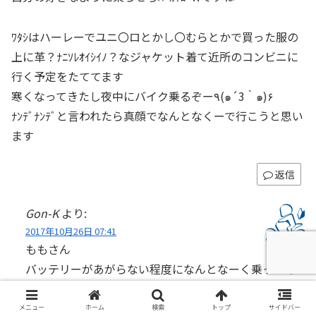
ﾜﾀｼはハーレーでユニ〇ロとかし〇むらとかで買った服の
上に革？ﾅﾆｿﾚｵｲｼｲﾉ？なジャケット着て近所のコンビニに
行く予定をたててます
寒くなってきたし夜中にバイク乗るぞー٩(๑´3｀๑)۶
ﾅﾝﾃﾞﾅﾝﾃﾞと言われたら真顔でなんとなくーで行こうと思い
ます
返信
Gon-K
より:
2017年10月26日 07:41
ももさん
バッテリーがあがらない程度になんとなーく乗ってあ
げてください。
メニュー
ホーム
検索
トップ
サイドバー