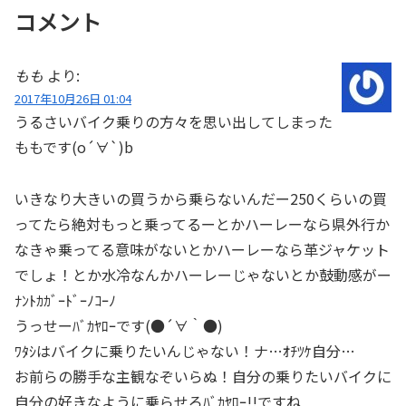
コメント
もも
より:
2017年10月26日 01:04
うるさいバイク乗りの方々を思い出してしまった
ももです(o´∀`)b
いきなり大きいの買うから乗らないんだー250くらいの買
ってたら絶対もっと乗ってるーとかハーレーなら県外行か
なきゃ乗ってる意味がないとかハーレーなら革ジャケット
でしょ！とか水冷なんかハーレーじゃないとか鼓動感がー
ﾅﾝﾄｶｶﾞｰﾄﾞｰﾉｺｰﾉ
うっせーﾊﾞｶﾔﾛｰです(●´∀｀●)
ﾜﾀｼはバイクに乗りたいんじゃない！ナ…ｵﾁﾂｹ自分…
お前らの勝手な主観なぞいらぬ！自分の乗りたいバイクに
自分の好きなように乗らせろﾊﾞｶﾔﾛｰ!!ですね