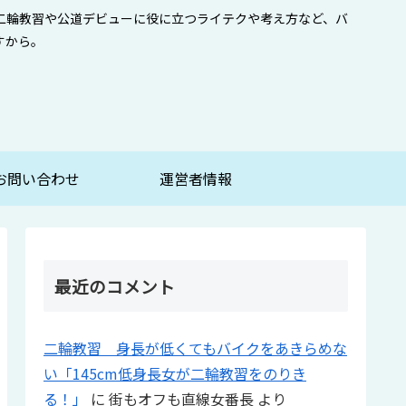
二輪教習や公道デビューに役に立つライテクや考え方など、バ
すから。
お問い合わせ
運営者情報
最近のコメント
二輪教習 身長が低くてもバイクをあきらめな
い「145cm低身長女が二輪教習をのりき
る！」
に
街もオフも直線女番長
より