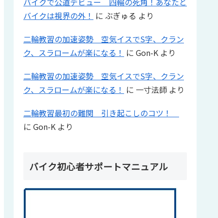
バイクで公道デビュー 四輪の死角！あなたと
バイクは視界の外！
に
ぶぎゅる
より
二輪教習の加速姿勢 空気イスでS字、クラン
ク、スラロームが楽になる！
に
Gon-K
より
二輪教習の加速姿勢 空気イスでS字、クラン
ク、スラロームが楽になる！
に
一寸法師
より
二輪教習最初の難関 引き起こしのコツ！
に
Gon-K
より
バイク初心者サポートマニュアル